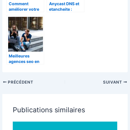
Comment
Anycast DNS et
améliorer votre
etancheite :
visibilité en ligne
double
avec l’agence
protection pour
SEO idéale
votre nom de
domaine
Meilleures
agences seo en
2025 en France
PRÉCÉDENT
SUIVANT
Publications similaires