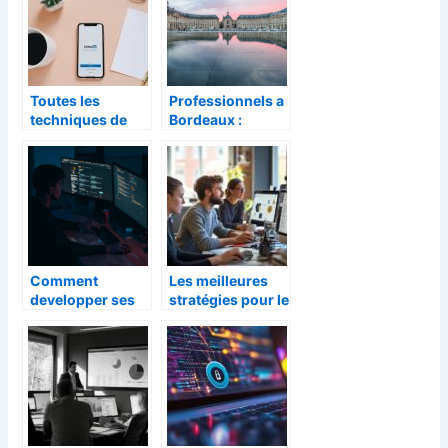
Toutes les
Professionnels a
techniques de
Bordeaux :
web-marketing
comment gagner
du moment
en visibilite sur le
web ?
Comment
Les meilleures
developper ses
stratégies pour le
competences
référencement
web avec une
de votre site web
formation en
à Amiens
developpement
web ?